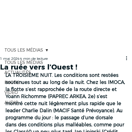
CARTOGRAPHIE
TOUS LES MÉDIAS
1 mai 2024
4 min de lecture
TOUS LES MÉDIAS
La ruée vers l’Ouest !
ACTUALITÉS
LA TROISIÈME NUIT. Les conditions sont restées 
soutenues tout au long de la nuit. Chez les IMOCA, 
PHOTO
la flotte s’est rapprochée de la route directe et 
VIDÉO
Yoann Richomme (PAPREC ARKEA, 2e) s’est 
AUDIO
montré cette nuit légèrement plus rapide que le 
leader Charlie Dalin (MACIF Santé Prévoyance). Au 
programme du jour : le passage d’une dorsale 
dans des conditions plus malléables, comme pour 
les Class40 un peu plus tard. Ian Lipinski (Crédit 