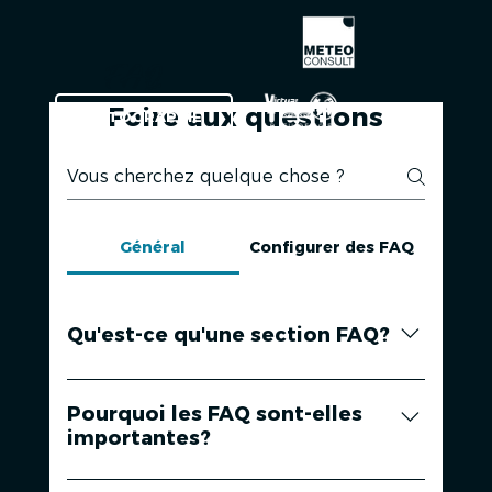
FAQ
Foire aux questions
CARTOGRAPHIE
Général
Configurer des FAQ
Qu'est-ce qu'une section FAQ?
Une section FAQ peut être utilisée pour
répondre rapidement aux questions
Pourquoi les FAQ sont-elles
importantes?
fréquemment posées sur votre
entreprise. Par exemple, «Proposez-vous
Les FAQ sont un excellent moyen d'aider
la livraison?», «Quelles sont vos heures