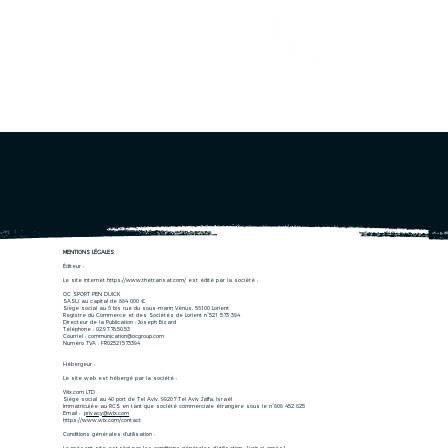
CARTOGRAPHIE
Mentions légales & CGU
MENTIONS LÉGALES
Éditeur :
Le site internet
https://www.thetransat.com/
est édité par la société :
OC SPORT PEN DUICK
SASU au capital de 884 000 €
Siège social au 6 bis rue du sous-marin Vénus, 56100 Lorient
Registre du Commerce et des Sociétés de Lorient n°521 573 394
Directeur de la Publication : Joseph Bizard
Téléphone : 02.97.78.50.53
Courriel :
communication@ocgroup.com
Numéro TVA : FR02521573394
Hébergeur :
Le site web est hébergé par la société :
Wix.com LTD
Siège social au 40 port de Tel Aviv, 99207 Tel Aviv Jaffa, Israël
Immatriculée au RCS en tant que société commerciale étrangère sous le n°808 452 825
Email :
privacy@wix.com
https://www.wix.com/contact
Conditions générales d’utilisation :
Le présent site est régi par les conditions générales d’utilisation : [voir ci-après]