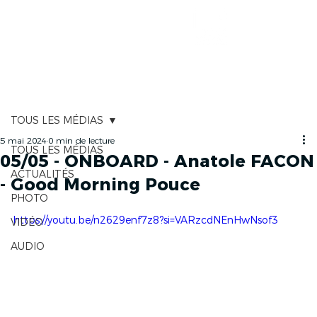
CARTOGRAPHIE
TOUS LES MÉDIAS
5 mai 2024
0 min de lecture
TOUS LES MÉDIAS
05/05 - ONBOARD - Anatole FACON
ACTUALITÉS
- Good Morning Pouce
PHOTO
https://youtu.be/n2629enf7z8?si=VARzcdNEnHwNsof3
VIDÉO
AUDIO