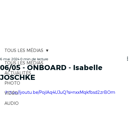
CARTOGRAPHIE
TOUS LES MÉDIAS
6 mai 2024
0 min de lecture
TOUS LES MÉDIAS
06/05 - ONBOARD - Isabelle
ACTUALITÉS
JOSCHKE
PHOTO
https://youtu.be/PojIAq4UJuQ?si=nxxMqkfbsd2zrBOm
VIDÉO
AUDIO