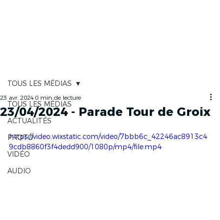
CARTOGRAPHIE
TOUS LES MÉDIAS
23 avr. 2024
0 min de lecture
TOUS LES MÉDIAS
23/04/2024 - Parade Tour de Groix
ACTUALITÉS
https://video.wixstatic.com/video/7bbb6c_42246ac8913c4
PHOTO
9cdb8860f3f4dedd900/1080p/mp4/file.mp4
VIDÉO
AUDIO