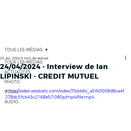
CARTOGRAPHIE
TOUS LES MÉDIAS
25 avr. 2024
0 min de lecture
TOUS LES MÉDIAS
24/04/2024 - Interview de Ian
ACTUALITÉS
LIPINSKI - CREDIT MUTUEL
PHOTO
https://video.wixstatic.com/video/7bbb6c_a5fb0008d8ca4f
VIDÉO
278dc5fcb43c2168e5/1080p/mp4/file.mp4
AUDIO