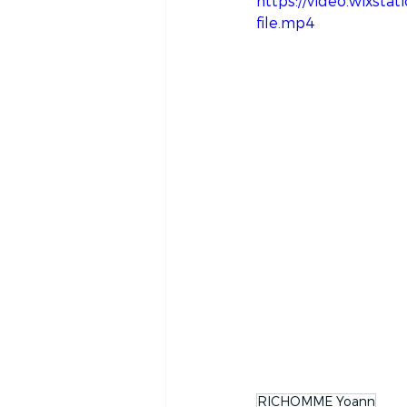
https://video.wixs
file.mp4
RICHOMME Yoann