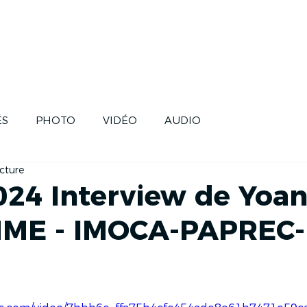
SE
SKIPPERS
HISTOIRE
FUTUR
ÉS
PHOTO
VIDÉO
AUDIO
cture
024 Interview de Yoan
ME - IMOCA-PAPREC-