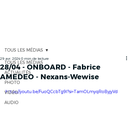
CARTOGRAPHIE
TOUS LES MÉDIAS
29 avr. 2024
0 min de lecture
TOUS LES MÉDIAS
28/04 - ONBOARD - Fabrice
ACTUALITÉS
AMEDEO - Nexans-Wewise
PHOTO
https://youtu.be/FuoQCcbTg9I?si=TamOLmyqRoByjyVd
VIDÉO
AUDIO