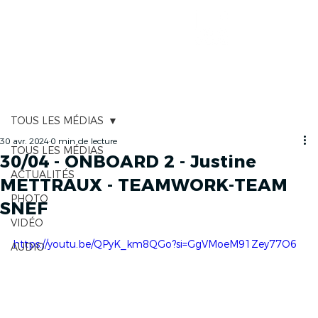
CARTOGRAPHIE
TOUS LES MÉDIAS
30 avr. 2024
0 min de lecture
TOUS LES MÉDIAS
30/04 - ONBOARD 2 - Justine
ACTUALITÉS
METTRAUX - TEAMWORK-TEAM
PHOTO
SNEF
VIDÉO
https://youtu.be/QPyK_km8QGo?si=GgVMoeM91Zey77O6
AUDIO