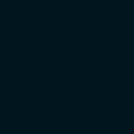
PARTENAIRE TI
The Transat CIC : le
retour éclatant d’une
course mythique !
PARTENAIRES 