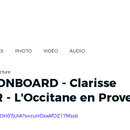
SE
SKIPPERS
HISTOIRE
FUTUR
ÉS
PHOTO
VIDÉO
AUDIO
cture
 ONBOARD - Clarisse
- L'Occitane en Prov
EMOH07jUrA?si=cuHDsxAfOZ17Mssb