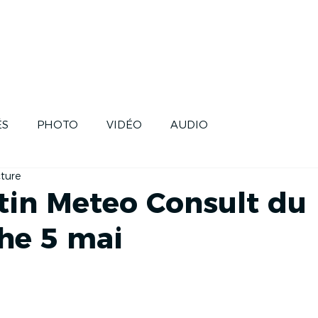
SE
SKIPPERS
HISTOIRE
FUTUR
ÉS
PHOTO
VIDÉO
AUDIO
cture
etin Meteo Consult du
he 5 mai