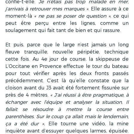
confie-t-elle.
 Je n’étais pas trop malade en mer, 
j’arrivais à retrouver mes marques »
. Elle assure à ce 
moment-là 
« ne pas se poser de question »
, ce qui 
peut être perçu entre les lignes, comme un 
soulagement qui fait tant de bien et qui rassure.
Et puis, parce que le large n’est jamais un long 
fleuve tranquille, nouvelle péripétie, technique 
cette fois. Au 4e jour de course, la skippeuse de 
L’Occitane en Provence effectue le tour du bateau 
pour tout vérifier après les deux fronts passés 
précédemment. C’est là qu’elle constate que la 
cloison avant du J3 avait été fortement fissurée sur 
près de 4 mètres. 
« J’ai réussi à être pragmatique, à 
échanger avec l’équipe et analyser la situation. Il 
fallait se résoudre à mettre la course entre 
parenthèses. Sur le coup ça allait mais le lendemain, 
ça a été dur ».
 Elle tourne une vidéo, la mine 
inquiète avant d’essuyer quelques larmes, épuisée. 