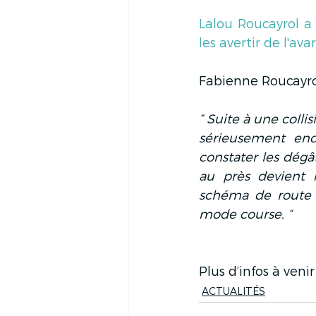
Lalou Roucayrol a
les avertir de l'a
Fabienne Roucayrol
” Suite à une colli
sérieusement end
constater les dégâ
au près devient i
schéma de route 
mode course. “
Plus d’infos à veni
ACTUALITÉS