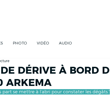
SE
SKIPPERS
HISTOIRE
FUTUR
ÉS
PHOTO
VIDÉO
AUDIO
ecture
 DE DÉRIVE À BORD 
0 ARKEMA
 part se mettre à l’abri pour constater les dégâts.”