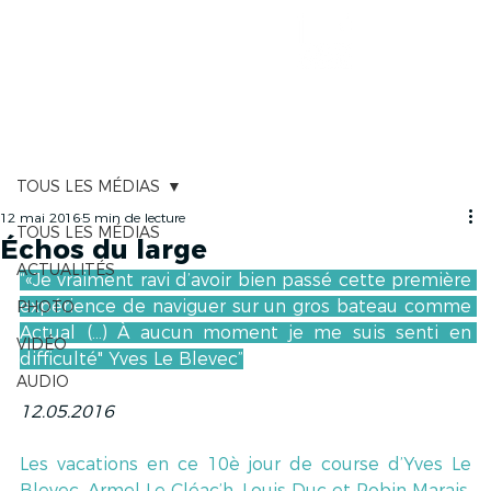
CARTOGRAPHIE
TOUS LES MÉDIAS
12 mai 2016
5 min de lecture
TOUS LES MÉDIAS
Échos du large
ACTUALITÉS
“«Je vraiment ravi d’avoir bien passé cette première 
expérience de naviguer sur un gros bateau comme 
PHOTO
Actual (...) À aucun moment je me suis senti en 
VIDÉO
difficulté" Yves Le Blevec”
AUDIO
12.05.2016
Les vacations en ce 10è jour de course d’Yves Le 
Blevec, Armel Le Cléac’h, Louis Duc et Robin Marais