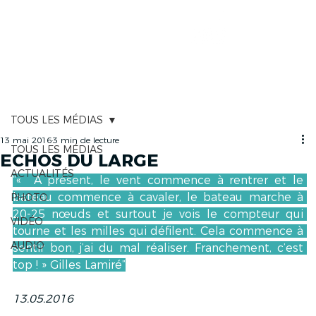
CARTOGRAPHIE
TOUS LES MÉDIAS
13 mai 2016
3 min de lecture
TOUS LES MÉDIAS
ECHOS DU LARGE
ACTUALITÉS
“«  À présent, le vent commence à rentrer et le 
bateau commence à cavaler, le bateau marche à 
PHOTO
20-25 nœuds et surtout je vois le compteur qui 
VIDÉO
tourne et les milles qui défilent. Cela commence à 
AUDIO
sentir bon, j’ai du mal réaliser. Franchement, c’est 
top ! » Gilles Lamiré”
13.05.2016