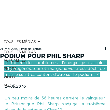
CARTOGRAPHIE
TOUS LES MÉDIAS
21 mai 2016
1 min de lecture
TOUS LES MÉDIAS
PODIUM POUR PHIL SHARP
ACTUALITÉS
“« J’ai eu des problèmes d’énergie, je n’ai plus 
d’hydrogénérateur et ma grand-voile est déchirée, 
PHOTO
mais je suis très content d’être sur le podium… »”
VIDÉO
AUDIO
21.05.2016
Un peu moins de 36 heures derrière le vainqueur, 
le Britannique Phil Sharp s’adjuge la troisième 
place de la catégorie Class40.