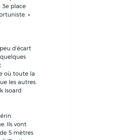
a 3e place 
rtuniste. »
peu d’écart 
 quelques 
t 
e où toute la 
e les autres. 
ck Isoard 
érin 
. Ils vont 
 de 5 mètres 