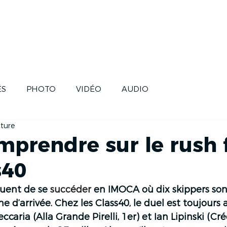
SE
SKIPPERS
HISTOIRE
FUTUR
ÉS
PHOTO
VIDÉO
AUDIO
cture
mprendre sur le rush f
s40
nuent de se 
succéder
 en IMOCA où dix skippers son
ne d’arrivée. Chez les Class40, le duel est toujours 
aria (Alla Grande Pirelli, 1er) et Ian Lipinski (Cré