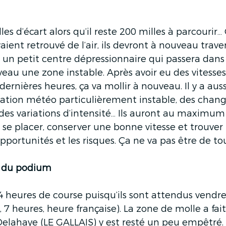
lles d’écart alors qu’il reste 200 milles à parcourir… 
 avaient retrouvé de l’air, ils devront à nouveau trav
st un petit centre dépressionnaire qui passera dans
veau une zone instable. Après avoir eu des vitesses
rnières heures, ça va mollir à nouveau. Il y a auss
tuation météo particulièrement instable, des cha
 des variations d’intensité… Ils auront au maximu
n se placer, conserver une bonne vitesse et trouver 
pportunités et les risques. Ça ne va pas être de tou
te du podium
 24 heures de course puisqu’ils sont attendus vendr
 7 heures, heure française). La zone de molle a fait 
Delahaye (LE GALLAIS) y est resté un peu empêtré. 