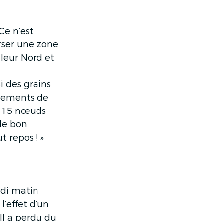
Ce n’est 
erser une zone 
 leur Nord et 
 
i des grains 
ngements de 
m 15 nœuds 
le bon 
t repos ! »
edi matin 
l’effet d’un 
Il a perdu du 