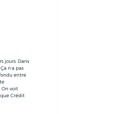
s jours. Dans 
 Ça n’a pas 
 fondu entre 
te 
 On voit 
 que Crédit 