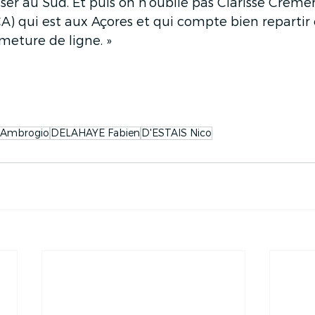
sser au Sud. Et puis on n’oublie pas Clarisse Crémer
) qui est aux Açores et qui compte bien repartir 
rmeture de ligne. »
Ambrogio
DELAHAYE Fabien
D'ESTAIS Nico