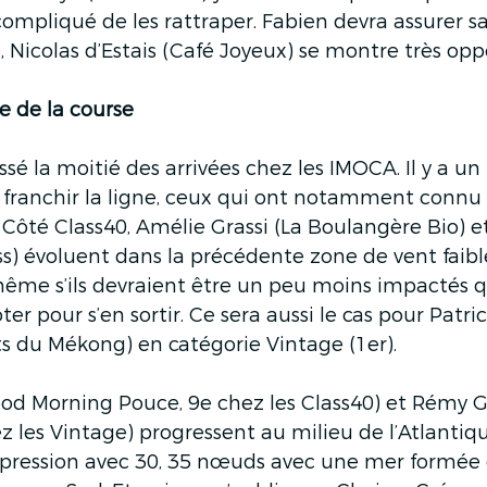
 compliqué de les rattraper. Fabien devra assurer s
, Nicolas d’Estais (Café Joyeux) se montre très oppo
te de la course
sé la moitié des arrivées chez les IMOCA. Il y a un 
à franchir la ligne, ceux qui ont notamment connu
 Côté Class40, Amélie Grassi (La Boulangère Bio) e
iss) évoluent dans la précédente zone de vent faibl
même s’ils devraient être un peu moins impactés qu
oter pour s’en sortir. Ce sera aussi le cas pour Patri
s du Mékong) en catégorie Vintage (1er). 
od Morning Pouce, 9e chez les Class40) et Rémy G
 les Vintage) progressent au milieu de l’Atlantique
dépression avec 30, 35 nœuds avec une mer formée