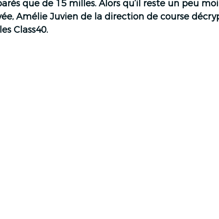
parés que de 15 milles. Alors qu’il reste un peu mo
vée, Amélie Juvien de la direction de course décryp
les Class40.