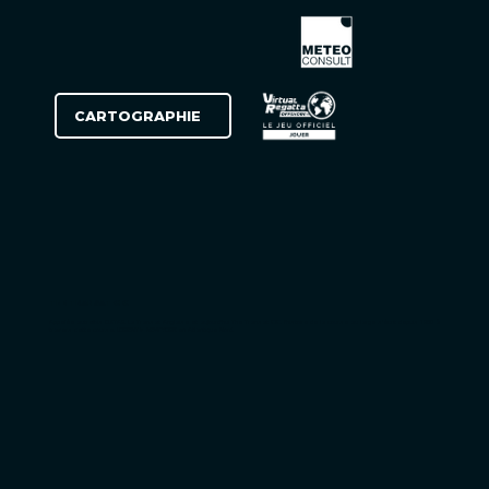
CARTOGRAPHIE
THE TRANSAT CIC
Appelée autrefois OSTAR, La Transat Anglaise et aujourd'hui The Transat CIC, l'histoire de la course au large s'écrit depuis 1960 à
travers cette course. LORIENT > NEW YORK en Atlantique Nord.