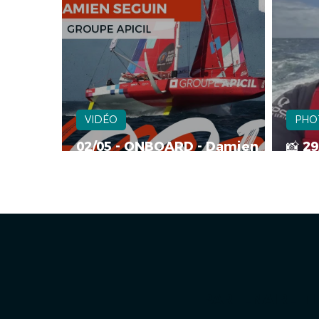
VIDÉO
PHO
02/05 - ONBOARD - Damien
📸 2
SEGUIN - Groupe APICIL
SEGU
PARTENAIRE TI