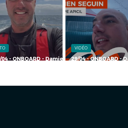
TO
VIDÉO
9/04 - ONBOARD - Damien
29/04 - ONBOARD - 
IN - Groupe APICIL
SEGUIN - Groupe API
TRE