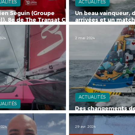
UALITÉS
ACTUALITÉS
en Seguin (Groupe
Un beau vainqueur, 
il), 8e de The Transat CIC
arrivées et un matc
MOCA (avant jury)
toujours intense en
2024
2 mai 2024
ACTUALITÉS
UALITÉS
Des changements de
rape-moi si tu peux !
et (beaucoup) de su
 2024
29 avr. 2024