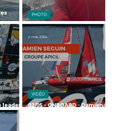
des
PHOTO
h
 mer
📸 photos du bord 05/05
2 mai 2024
VIDÉO
 leaders
02/05 - ONBOARD - Damien
spense
SEGUIN - Groupe APICIL