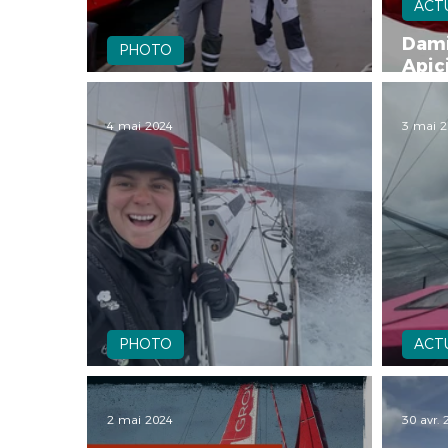
ACT
Dami
PHOTO
Apic
📸 Photo de Damien Seguin
en I
4 mai 2024
3 mai 
PHOTO
ACT
📸 photos du bord 04/05
Ratt
2 mai 2024
30 avr.