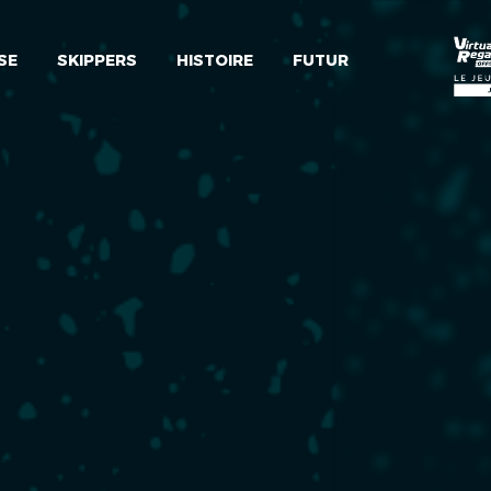
SE
SKIPPERS
HISTOIRE
FUTUR