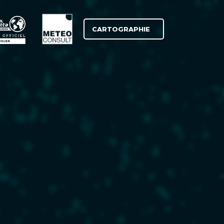
CARTOGRAPHIE