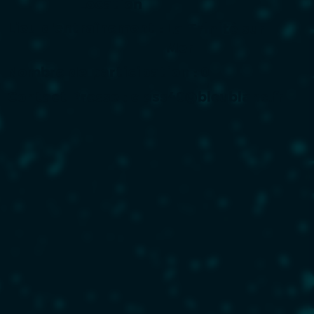
Location
Lieu d'entraînement :
La Trinité sur
Mer
Nombre de participation :
0
Contact Presse :
class40@bleublanc.fr