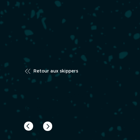
Retour aux skippers
LE NABOUR Quentin
FRA205