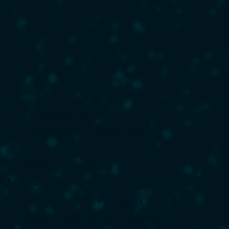
Dernière course
Spi Ouest France BPGO
LE NABOUR Quentin
Age :
35
Nationalité :
🇫🇷 Français
Sponsor :
Bleu Blanc Planète