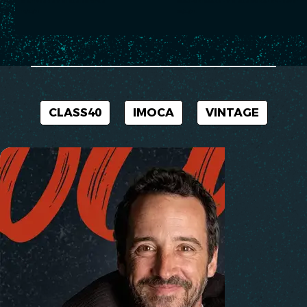
📸 Arrivée de Violette Dorange
06/05 - ONBOARD - Violette DORANGE - Devenir
10/05/24
06/05/24
CLASS40
IMOCA
VINTAGE