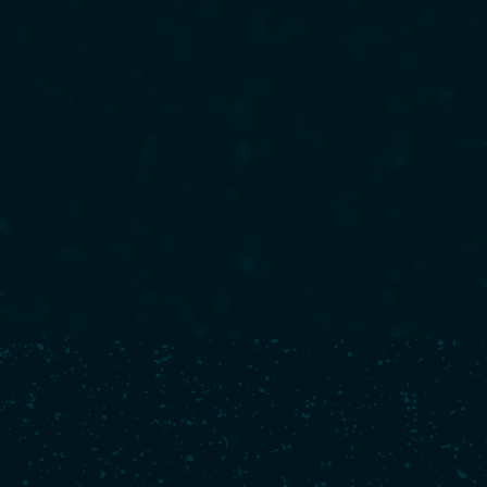
DORANGE Violette
Age :
23
Nationalité :
🇫🇷 Français
Sponsor :
DEVENIR
Lieu d'entraînement :
Port-La-Forêt
Nombre de participation :
0
Contact Presse :
sarah@teamdevenir.fr
Palmarès
2023 :
Retour à La Base - 23ème
2023 :
Transat Jacques Vabre - 21ème
2023 :
Défi Azimut-Lorient Agglomération - 13ème
2022 :
Solitaire du Figaro - 10ème
2022 :
Sardinha Cup - 4ème en double avec Julien Pulvé
2021 :
Solitaire du Figaro - 19ème
2021 :
Transat en Double Figaro - 9ème avec Alan Roberts
2020 :
Solitaire du Figaro - 30ème
2019 :
Mini Transat - 16ème