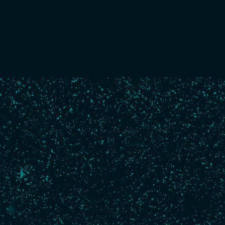
Bateau
Numéro de voile :
FRA 1
Architecte :
Farr Yacht Design
Construction :
2006, Port La Forêt
Longueur :
18,28 m
Largeur :
5,90 m
Tirant d'eau :
4,50 m