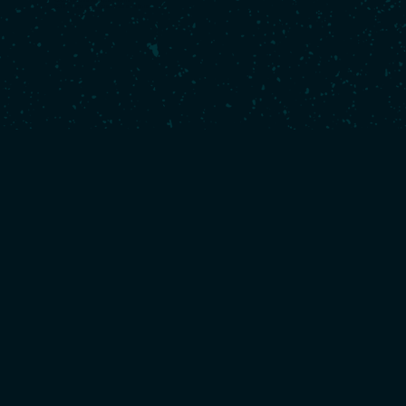
2020 :
Vendée Arctique - 9ème
2019 :
Transat Jacques Vabre - 9ème