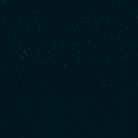
Last race
Retour à La Base