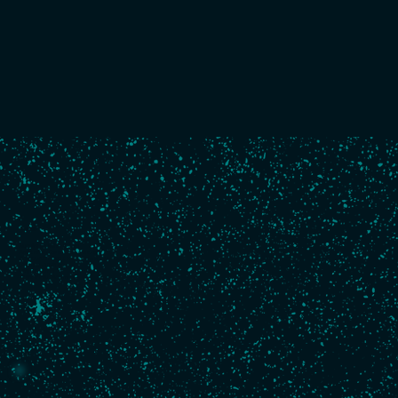
Boat
Numéro de voile :
FRA 56
Architecte :
Owen Clarke Design
Construction :
2007, Hakes Marine, Nouvelle-Zélande
Longueur :
18,28 m
Largeur :
5,8 m
Tirant d'eau :
4,50 m