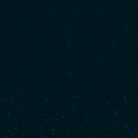
AMEDEO Fabrice
Age :
46
Nationality :
🇫🇷 Français
Sponsor :
Nexans-Wewise
Training venue :
Lorient
Number of participants :
0
Press contact:
cmarle@oconnection.fr
Achievements
2023 :
Transat Jacques Vabre - 28ème
2023 :
Retour à La Base - 27ème
2023 :
Défi Azimut-Lorient Agglomération - Abandon
2022 :
Route du Rhum-Destination Guadeloupe - Abandon (naufrage)
2022 :
Défi Azimut-Lorient Agglomération - 17ème
2022 :
Vendée Arctique - 19ème
2022 :
Guyader Bermudes 1000 Race - 19ème
2021 :
Transat Jacques Vabre - 10ème
2020-2021 :
Vendée Globe - Abandon le 11/12/2020 - Problème informatique