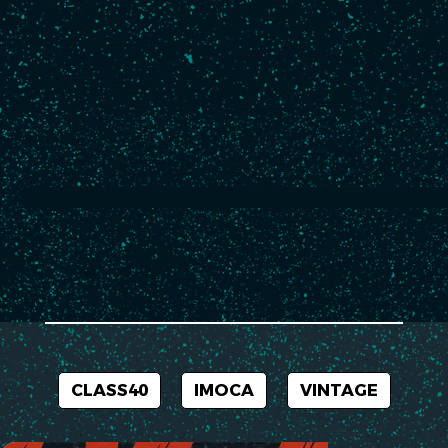
Follow my news
No news for the moment.
CLASS40
IMOCA
VINTAGE