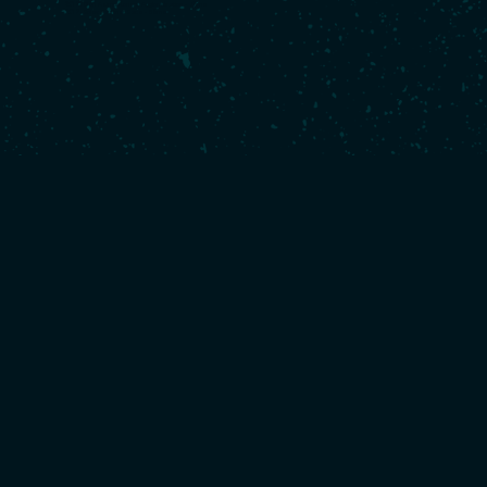
2017 :
Défi Azimut-Lorient Agglomération - 7ème
2017 :
Rolex Fastnet Race - 6ème