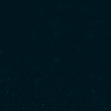
RICHOMME Yoann
Age :
40
Nationality :
🇫🇷 Français
Sponsor :
IMOCA Paprec Arkéa
Training venue :
Lorient
Number of participants :
0
Press contact:
presse@teamspiritracing.fr
Achievements
2023 :
Retour à La Base - Vainqueur (IMOCA)
2023 :
Transat Jacques Vabre - 2ème
2023 :
Défi Azimut-Lorient Agglomération - 4ème
2023 :
Rolex Fastnet Race - 2ème
2023 :
Guyader Bermudes 1000 Race - 6ème
2019 :
Transat Jacques Vabre - 14ème
2019 :
Défi Azimut-Lorient Agglomération - 5ème
2019 :
Rolex Fastnet Race - 16ème
2017 :
Transat Jacques Vabre - 10ème