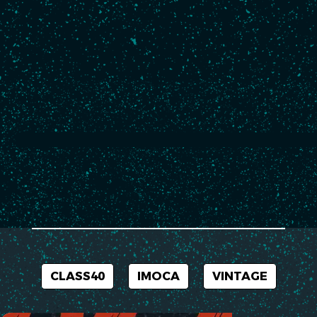
Follow my news
No news for the moment.
CLASS40
IMOCA
VINTAGE