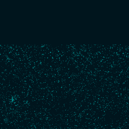
Boat
Numéro de voile :
FRA 24
Architecte :
Antoine Koch et Finot-Conq
Construction :
2022, Multiplast
Longueur :
18,28 m
Largeur
: 5,5 m
Tirant d'eau :
4,5 m