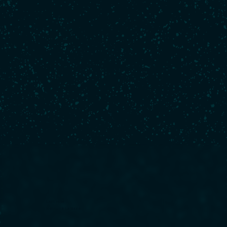
Last race
Retour à La Base