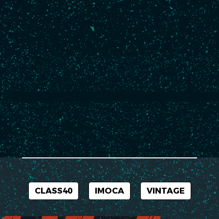
Follow my news
No news for the moment.
CLASS40
IMOCA
VINTAGE