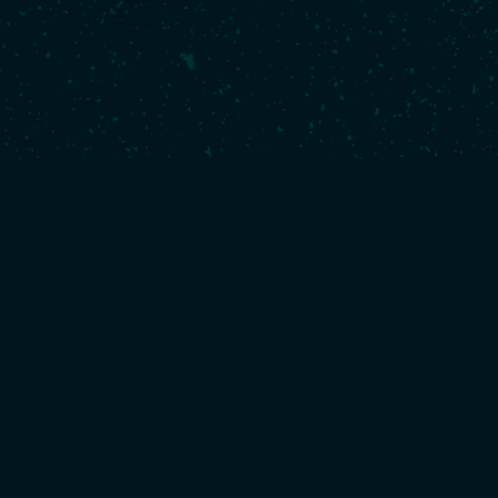
2019 :
5e Défi Azimut-Lorient Agglomération
2019 :
16e Rolex Fastnet Race
2019 :
2e ArMen Race
2019 :
11e Guyader Bermudes 1000 Race
2018 :
6e Route du Rhum-Destination Guadeloupe
2018 :
4e Drheam-Cup 700
2018 :
3e Bermudes 1000 Race – Douarnenez / Cascais