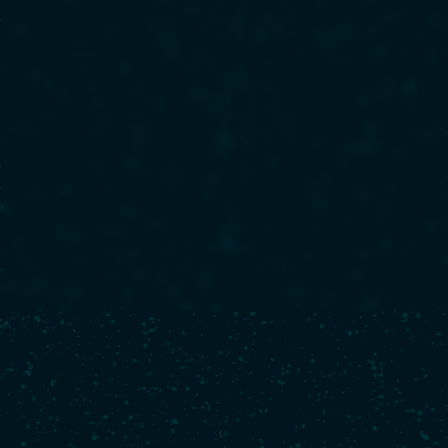
SEGUIN Damien
Age :
44
Nationality :
🇫🇷 Français
Sponsor :
Groupe APICIL
Training venue :
Lorient
Number of participants :
0
Press contact:
planelles.julien@outlook.com
Achievements
2023 :
5e Retour à La Base
2023 :
15e Transat Jacques Vabre
2023 :
11e
Défi Azimut-Lorient Agglomération
2023 :
5e Guyader Bermudes 1000 Race
2022 :
Route du Rhum-Destination Guadeloupe - Abandon (démâtage)
2022 :
12e Défi Azimut-Lorient Agglomération
2022 :
9e Vendée Arctique
2022 :
9e Guyader Bermudes 1000 Race
2021 :
11e Transat Jacques Vabre
2021 :
10e Défi Azimut-Lorient Agglomération
2021 :
7e Rolex Fastnet Race
2020 :
10e Défi Azimut-Lorient Agglomération
2020 :
Vendée Arctique - Abandon
2019 :
14e Transat Jacques Vabre