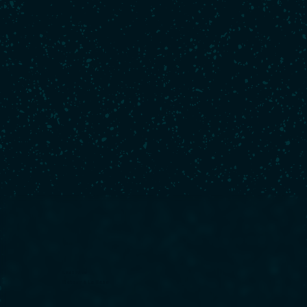
Last race
Retour à La Base